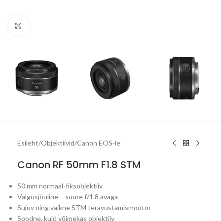
Click to enlarge
Esileht
/
Objektiivid
/
Canon EOS-le
Canon RF 50mm F1.8 STM
50 mm normaal-fiksobjektiiv
Valgusjõuline – suure f/1.8 avaga
Sujuv ning vaikne STM teravustamismootor
Soodne, kuid võimekas objektiiv