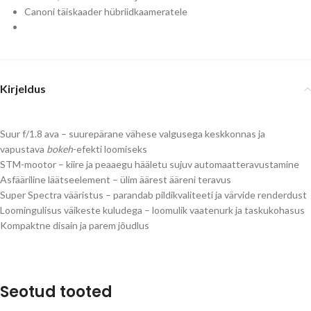
Canoni täiskaader hübriidkaameratele
Kirjeldus
Suur f/1.8 ava – suurepärane vähese valgusega keskkonnas ja
vapustava
bokeh
-efekti loomiseks
STM-mootor – kiire ja peaaegu hääletu sujuv automaatteravustamine
Asfääriline läätseelement – ülim äärest ääreni teravus
Super Spectra vääristus – parandab pildikvaliteeti ja värvide renderdust
Loomingulisus väikeste kuludega – loomulik vaatenurk ja taskukohasus
Kompaktne disain ja parem jõudlus
Seotud tooted