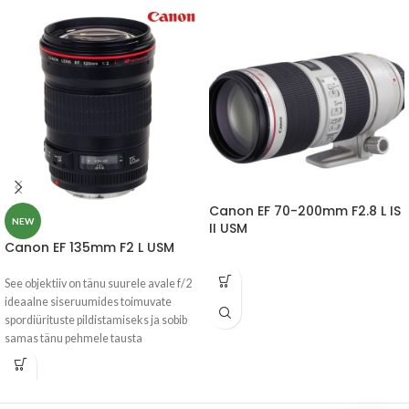
Canon EF 70-200mm F2.8 L IS
NEW
II USM
Canon EF 135mm F2 L USM
See objektiiv on tänu suurele avale f/2
ideaalne siseruumides toimuvate
spordiürituste pildistamiseks ja sobib
samas tänu pehmele tausta
hägustamisele väga hästi ka
portreeoptikaks. Objektiiv on suuteline
teravustama minimaalselt 0,9m