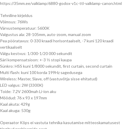
https://35mm.ee/valklamp/6880-godox-v1c-ttl-valklamp-canon.html
Tehniline kirjeldus
Võimsus: 76Ws
Värvustemperatuur: 5600K
Valgustus ala: 28-105mm, auto-zoom, manual zoom
Pea pööratavus: 0-330 kraadi horisontaalselt, -7 kuni 120 kraadi
vertikaalselt
Välgu kestvus: 1/300-1/20 000 sekundit
Säri kompensatsioon: +-3 ⅓ stopi kaupa
Sünkro: HSS kuni 1/8000 sekundit, first curtain, second curtain
Multi flash: kuni 100 korda 199Hz sagedusega
Wireless: Master, Slave, off (vastuvõtja sisse ehitatud)
LED valgus: 2W (3300K)
Toide: 7.2V 2600mah Li-ion aku
Mõõdud: 76 x 93 x 197mm
Kaal akuta: 429g
Kaal akuga: 530g
Operaator Kõps ei vastuta tehnika kasutamise mitteoskamatusest
tingitud probleemide eest.