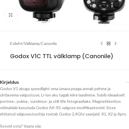
Click to enlarge
Esileht
/
Välklamp
/
Canonile
Godox V1C TTL välklamp (Canonile)
Kirjeldus
Godox V1 akuga speedlight oma ümara peaga annab pehme ja
ühtlasema valgustuse, Li-ion aku tagab kiire laadimise. Sobib ideaalselt
portree-, pulma-, sündmus- ja still-life fotograafiaks. Magnetkinnitus
võimaldab kasutada Godox AK-R1 valguse modifikaatoreid. Sisse
ehitatud välguvastuvõtja toetab Godox 2,4Ghz saatjaid: X1, X2 ja Xpro.
Soovid osta? Vaata siia: