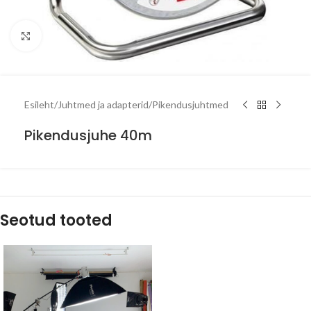
Click to enlarge
Esileht
/
Juhtmed ja adapterid
/
Pikendusjuhtmed
Pikendusjuhe 40m
Seotud tooted