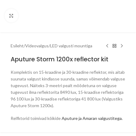
Click to enlarge
Esileht
/
Videovalgus
/
LED valgusti mountiga
Aputure Storm 1200x reflector kit
Komplektis on 15-kraadine ja 30-kraadine reflektor, mis aitab
suunata valgust kindlasse suunda, samas võimendab valguse
tugevust. Näiteks 3-meetri pealt mõõdetuna on valguse
tugevust ilma reflektorita 8490 lux, 15-kraadise reflektoriga
96 100 lux ja 30-kraadise reflektoriga 41 800 lux (Valgustiks
Aputure Storm 1200x).
Relfktorid toimivad kõikide
Aputure ja Amaran valgustitega.