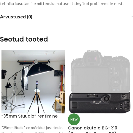
tehnika kasutamise mitteoskamatusest tingitud probleemide eest.
Arvustused (0)
Seotud tooted
“35mm Stuudio” rentimine
NEW
Canon akutald BG-R10
"35mm Studio" on mõeldud just sinule.