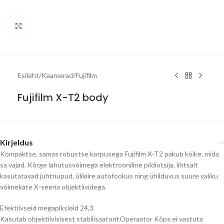
Click to enlarge
Esileht
/
Kaamerad
/
Fujifilm
Fujifilm X-T2 body
Kirjeldus
Kompaktse, samas robustse korpusega Fujifilm X-T2 pakub kõike, mida
sa vajad. Kõrge lahutusvõimega elektrooniline pildiotsija, lihtsalt
kasutatavad juhtnupud, ülikiire autofookus ning ühilduvus suure valiku
võimekate X-seeria objektiividega.
Efektiivseid megapiksleid 24,3
Kasutab objektiivisisest stabilisaatoritOperaator Kõps ei vastuta