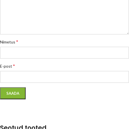
*
Nimetus
*
E-post
Seotud tooted