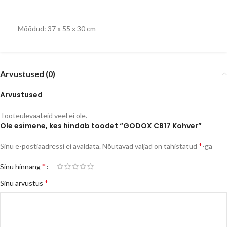
Mõõdud: 37 x 55 x 30 cm
Arvustused (0)
Arvustused
Tooteülevaateid veel ei ole.
Ole esimene, kes hindab toodet “GODOX CB17 Kohver”
*
Sinu e-postiaadressi ei avaldata.
Nõutavad väljad on tähistatud
-ga
*
Sinu hinnang
*
Sinu arvustus