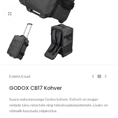
Click to enlarge
Esileht
/
Lisad
GODOX CB17 Kohver
Suure mahutavusega Godox kohver. Kohvrit on mugav
vedada tänu ratastele ning teleskoopkäepidemele. Lisaks on
võimalik kasutada seljakotina.