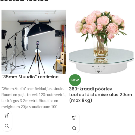
“35mm Stuudio” rentimine
NEW
360-kraadi pöörlev
"35mm Studio" on mõeldud just sinule.
tootepildistamise alus 20cm
Ruumi on palju, tervelt 120 ruutmeetrit,
(max 8Kg)
lae kõrgus 3.2 meetrit. Stuudios on
meigiruum 20 ja stuudioruum 100
ruutmeetrit.
Valgusega kirjutamiseks on kasutusel
nii püsivalgused kui klassikalised
stuudiovälgud, lai valik värvilisi ja