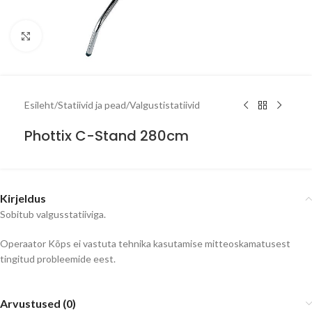
Click to enlarge
Esileht
/
Statiivid ja pead
/
Valgustistatiivid
Phottix C-Stand 280cm
Kirjeldus
Sobitub valgusstatiiviga.
Operaator Kõps ei vastuta tehnika kasutamise mitteoskamatusest
tingitud probleemide eest.
Arvustused (0)