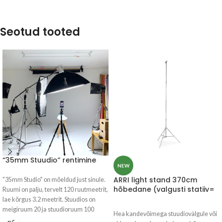
Seotud tooted
“35mm Stuudio” rentimine
NEW
ARRI light stand 370cm
"35mm Studio" on mõeldud just sinule.
hõbedane (valgusti statiiv=
Ruumi on palju, tervelt 120 ruutmeetrit,
lae kõrgus 3.2 meetrit. Stuudios on
meigiruum 20 ja stuudioruum 100
Hea kandevõimega stuudiovälgule või
ruutmeetrit.