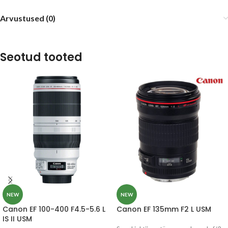
Arvustused (0)
Seotud tooted
NEW
NEW
Canon EF 100-400 F4.5-5.6 L
Canon EF 135mm F2 L USM
IS II USM