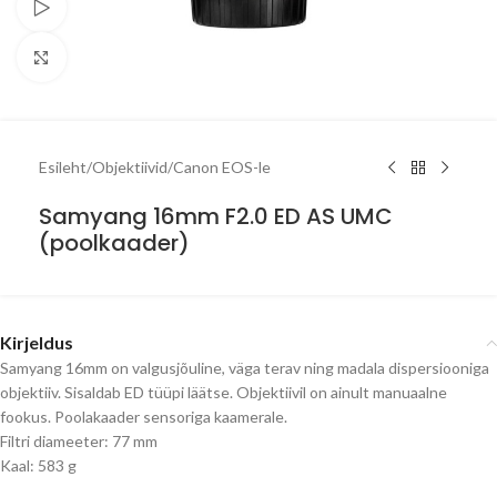
Watch video
Click to enlarge
Esileht
/
Objektiivid
/
Canon EOS-le
Samyang 16mm F2.0 ED AS UMC
(poolkaader)
Kirjeldus
Samyang 16mm on valgusjõuline, väga terav ning madala dispersiooniga
objektiiv. Sisaldab ED tüüpi läätse. Objektiivil on ainult manuaalne
fookus. Poolakaader sensoriga kaamerale.
Filtri diameeter: 77 mm
Kaal: 583 g